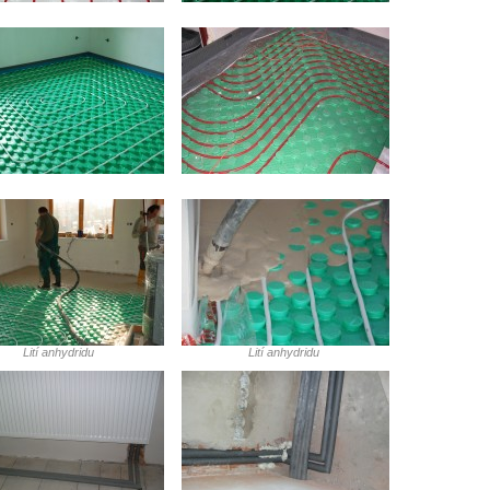
Lití anhydridu
Lití anhydridu