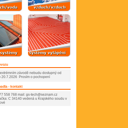
ovozu
v extrémním závodě nebudu dostupný od
o 20.7.2026 Prosím o pochopení
adla - kontakt
777 558 768 mail: gs-tech@seznam.cz
ačka: C 34140 vedená u Krajského soudu v
lové