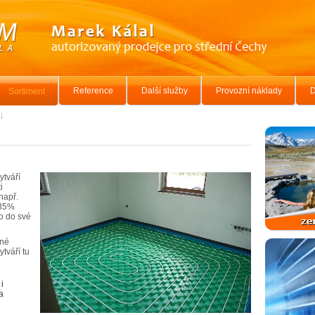
Reference
Další služby
Provozní náklady
D
Sortiment
í
tváří
i
např.
 35%
do do své
ané
tváří tu
i
a