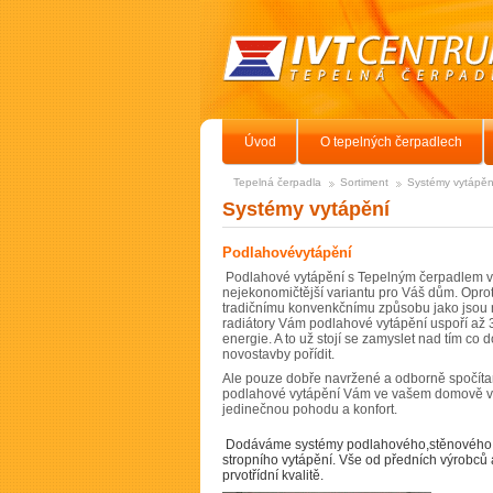
Úvod
O tepelných čerpadlech
Tepelná čerpadla
Sortiment
Systémy vytápěn
Systémy vytápění
Podlahovévytápění
Podlahové vytápění s Tepelným čerpadlem vy
nejekonomičtější variantu pro Váš dům. Oprot
tradičnímu konvenkčnímu způsobu jako jsou 
radiátory Vám podlahové vytápění uspoří až
energie. A to už stojí se zamyslet nad tím co 
novostavby pořídit.
Ale pouze dobře navržené a odborně spočít
podlahové vytápění Vám ve vašem domově vy
jedinečnou pohodu a konfort.
Dodáváme systémy podlahového,stěnového 
stropního vytápění. Vše od předních výrobců 
prvotřídní kvalitě.