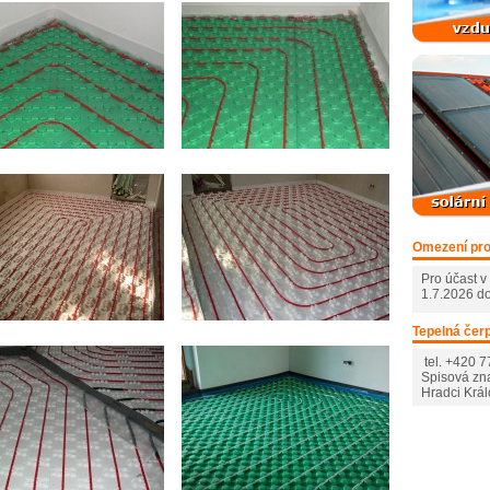
Omezení pr
Pro účast 
1.7.2026 d
Tepelná čerp
tel. +420 
Spisová zn
Hradci Krá